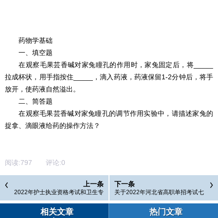
药物学基础
一、填空题
在观察毛果芸香碱对家兔瞳孔的作用时，家兔固定后，将_____
拉成杯状，用手指按住_____，滴入药液，药液保留1-2分钟后，将手
放开，使药液自然溢出。
二、简答题
在观察毛果芸香碱对家兔瞳孔的调节作用实验中，请描述家兔的
捉拿、滴眼液给药的操作方法？
阅读:
797
评论:
0
上一条
下一条
2022年护士执业资格考试和卫生专
关于2022年河北省高职单招考试七
业技术资格考试时间
类和高职单招对口医学类考试工作
安排的公告
相关文章
热门文章