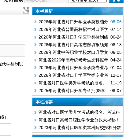
本栏最新
2026年河北省对口升学医学类投档分
08-06
2026年河北省普通高校招生对口医学
07-14
数线公布（按分数从高到低排序）
2026年河北省对口升学医学类控制线
06-24
类本科批平行志愿投档情况统计
2026年河北省对口高考志愿填报须知
06-18
2026年河北中等职业学校对口升学文
06-05
河北省2026年高考统考考生选科报考
04-24
化考试时间
现代学徒制试
2026年河北省对口升学医学类专业考
01-04
和对口升学考生考试科目确认工作于2026年
。
2026年河北省对口升学医学类专业考
12-17
试安排
4月25日至28日进行
河北省对口医学类升学考试的报名、
11-19
试科目、考试时间
2025年河北省对口升学专科批(医学
08-07
考试科目、考试时间
类)征集计划
本栏推荐
河北省对口医学类升学考试的报名、考试科
绩）
河北省对口高考口腔医学专业分数大揭秘！
目、考试时间
2023年河北省对口医学类本科院校投档分数
你离梦想还有多远？
线