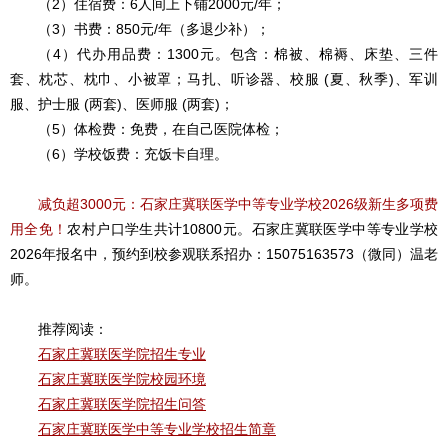
（2）住宿费：6人间上下铺2000元/年；
（3）书费：850元/年（多退少补）；
（4）代办用品费：1300元。包含：棉被、棉褥、床垫、三件
套、枕芯、枕巾、小被罩；马扎、听诊器、校服 (夏、秋季)、军训
服、护士服 (两套)、医师服 (两套)；
（5）体检费：免费，在自己医院体检；
（6）学校饭费：充饭卡自理
。
减负超3000元：石家庄冀联医学中等专业学校2026级新生多项费
用全免！
农村户口学生共计10800元
。
石家庄冀联医学中等专业学校
2026年报名中，
预约到校参观联系招办：15075163573（微同）温老
师。
推荐阅读：
石家庄冀联医学院招生专业
石家庄冀联医学院校园环境
石家庄冀联医学院招生问答
石家庄冀联医学中等专业学校招生简章