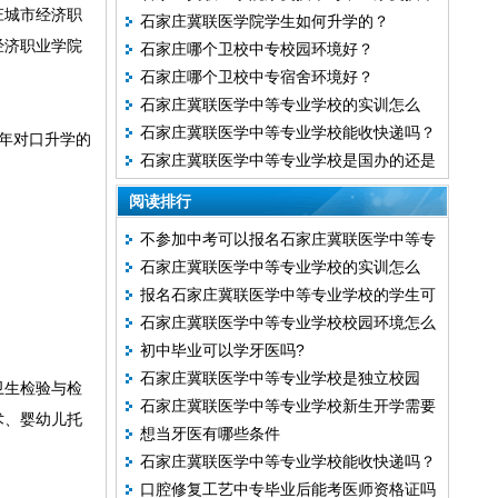
庄城市经济职
石家庄冀联医学院学生如何升学的？
专业有什么区别？
经济职业学院
石家庄哪个卫校中专校园环境好？
石家庄哪个卫校中专宿舍环境好？
石家庄冀联医学中等专业学校的实训怎么
石家庄冀联医学中等专业学校能收快递吗？
样？
4年对口升学的
石家庄冀联医学中等专业学校是国办的还是
民办的？
阅读排行
不参加中考可以报名石家庄冀联医学中等专
石家庄冀联医学中等专业学校的实训怎么
业学校24年秋季班吗？
报名石家庄冀联医学中等专业学校的学生可
样？
石家庄冀联医学中等专业学校校园环境怎么
以享受哪些国家资助政策？
初中毕业可以学牙医吗?
样？
石家庄冀联医学中等专业学校是独立校园
卫生检验与检
石家庄冀联医学中等专业学校新生开学需要
吗？
术、婴幼儿托
想当牙医有哪些条件
带什么？
石家庄冀联医学中等专业学校能收快递吗？
口腔修复工艺中专毕业后能考医师资格证吗