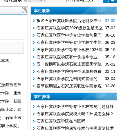
本栏最新
报名石家庄冀联医学院后还能换专业
07-09
石家庄冀联医学院2026级新生是怎么
07-02
吗？
石家庄冀联医学中等专业学校常见问
06-10
分班的？
石家庄冀联医学中等专业学校学生能
06-09
题答疑汇总
石家庄冀联医学中等专业学校2026年
05-19
考护士资格证吗？
石家庄冀联医学院有针灸推拿专业
05-18
秋季录取分数线多少？
考本科。
五一假期可以参观石家庄冀联医学院
05-02
吗？
石家庄冀联医学院宿舍空调单独收费
03-11
校园吗？
石家庄冀联医学院是封闭式管理的
03-04
吗？
正定师范高等
春节假期能去石家庄冀联医学院参观
02-20
吗?
业学院、廊坊
看看吗？
本栏推荐
术学院、新疆
石家庄冀联医学中等专业学校常见问题答疑
石家庄幼儿师
石家庄冀联医学院规模大吗？环境怎么样？
汇总
院、石家庄医
石家庄冀联医学院在市区吗
程职业学院、
石家庄冀联医学院康复技术与中医康复技术