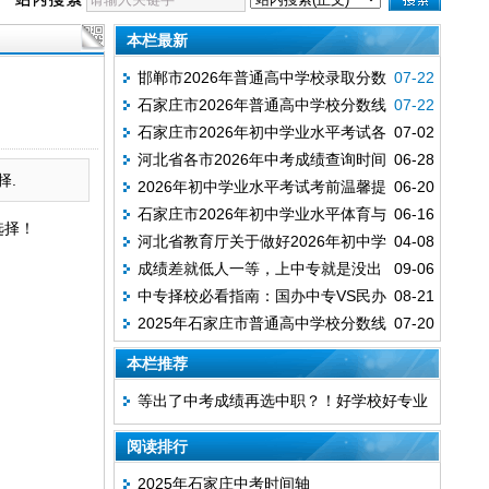
本栏最新
邯郸市2026年普通高中学校录取分数
07-22
石家庄市2026年普通高中学校分数线
07-22
线
石家庄市2026年初中学业水平考试各
07-02
河北省各市2026年中考成绩查询时间
06-28
级各类学校招生录取控制分数线
择.
2026年初中学业水平考试考前温馨提
06-20
汇总
石家庄市2026年初中学业水平体育与
06-16
示
选择！
河北省教育厅关于做好2026年初中学
04-08
健康科目考试成绩查询
成绩差就低人一等，上中专就是没出
09-06
业水平考试工作的通知
中专择校必看指南：国办中专VS民办
08-21
息？在河北上中专照样也能逆袭！
2025年石家庄市普通高中学校分数线
07-20
中专
本栏推荐
等出了中考成绩再选中职？！好学校好专业
早已报满
阅读排行
2025年石家庄中考时间轴