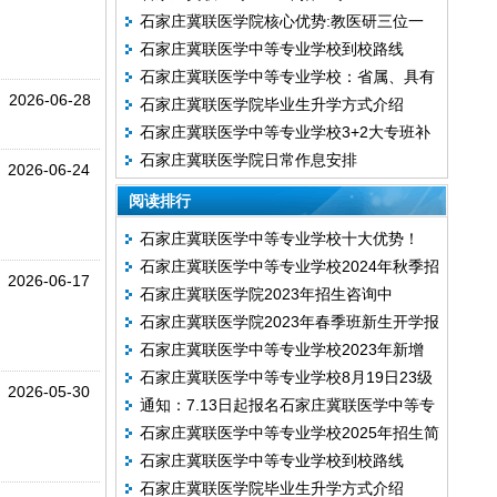
石家庄冀联医学院核心优势:教医研三位一
石家庄冀联医学中等专业学校到校路线
体,构建医学人才培养基地
石家庄冀联医学中等专业学校：省属、具有
2026-06-28
石家庄冀联医学院毕业生升学方式介绍
招生资质的医护中专
石家庄冀联医学中等专业学校3+2大专班补
石家庄冀联医学院日常作息安排
录中
2026-06-24
阅读排行
石家庄冀联医学中等专业学校十大优势！
石家庄冀联医学中等专业学校2024年秋季招
2026-06-17
石家庄冀联医学院2023年招生咨询中
生简章
石家庄冀联医学院2023年春季班新生开学报
石家庄冀联医学中等专业学校2023年新增
到时间确定！
石家庄冀联医学中等专业学校8月19日23级
3+2大专班
2026-05-30
通知：7.13日起报名石家庄冀联医学中等专
秋季班新生开学报到
石家庄冀联医学中等专业学校2025年招生简
业学校需交全费！
石家庄冀联医学中等专业学校到校路线
章
石家庄冀联医学院毕业生升学方式介绍